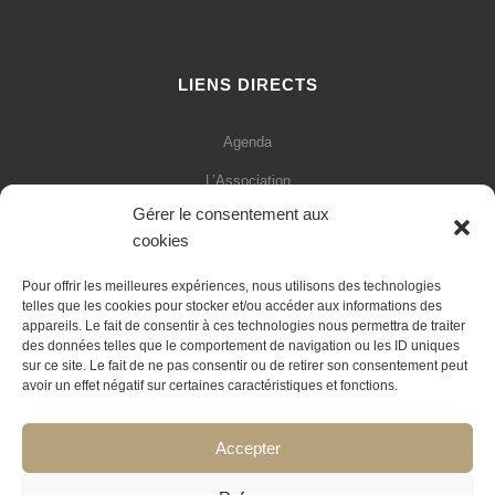
LIENS DIRECTS
Agenda
L’Association
Gérer le consentement aux
Financements
cookies
Statuts de l’association
Pour offrir les meilleures expériences, nous utilisons des technologies
Adhésion en ligne
telles que les cookies pour stocker et/ou accéder aux informations des
appareils. Le fait de consentir à ces technologies nous permettra de traiter
Faire un don déductible
des données telles que le comportement de navigation ou les ID uniques
sur ce site. Le fait de ne pas consentir ou de retirer son consentement peut
Contactez-nous
avoir un effet négatif sur certaines caractéristiques et fonctions.
La Transition expliquée
Accepter
Politique de cookies