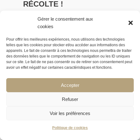
RÉCOLTE !
in
La Fève - Monnaie Locale
Gérer le consentement aux
Du 15 avril au 20 mai, la campagne
cookies
de financement participatif de la
Pour offrir les meilleures expériences, nous utilisons des technologies
monnaie locale complémentaire La
telles que les cookies pour stocker et/ou accéder aux informations des
appareils. Le fait de consentir à ces technologies nous permettra de traiter
Fève sur HelloAsso aura permis de
des données telles que le comportement de navigation ou les ID uniques
récolter 7345€, soit 81% de l'objectif,
sur ce site. Le fait de ne pas consentir ou de retirer son consentement peut
avoir un effet négatif sur certaines caractéristiques et fonctions.
par 144 donateurs. ...
Accepter
Refuser
Voir les préférences
Politique de cookies