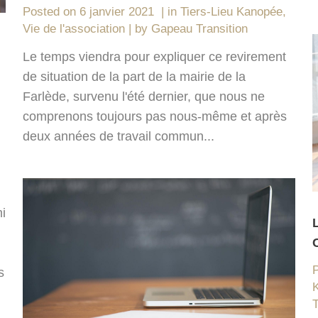
Posted on
6 janvier 2021
in
Tiers-Lieu Kanopée
,
Vie de l'association
by
Gapeau Transition
Le temps viendra pour expliquer ce revirement
de situation de la part de la mairie de la
Farlède, survenu l'été dernier, que nous ne
comprenons toujours pas nous-même et après
deux années de travail commun...
mi
s
T