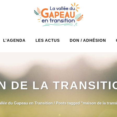
L’AGENDA
LES ACTUS
DON / ADHÉSION
N DE LA TRANSITI
allée du Gapeau en Transition
/
Posts tagged "maison de la transi