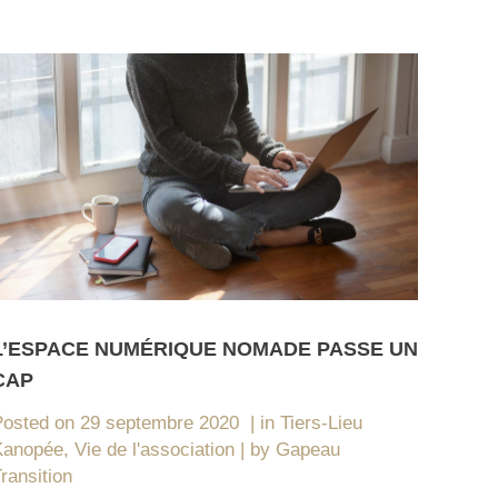
L’ESPACE NUMÉRIQUE NOMADE PASSE UN
CAP
Posted on
29 septembre 2020
in
Tiers-Lieu
Kanopée
,
Vie de l'association
by
Gapeau
ransition