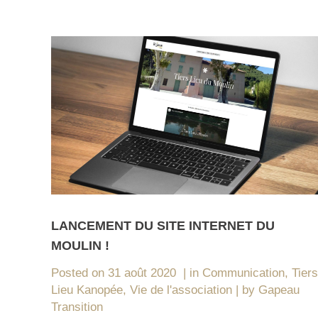
LANCEMENT DU SITE INTERNET DU
MOULIN !
Posted on
31 août 2020
in
Communication
,
Tiers
Lieu Kanopée
,
Vie de l'association
by
Gapeau
Transition