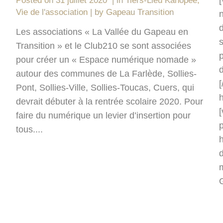
[
Posted on
31 juillet 2020
in
Tiers-Lieu Kanopée
,
Vie de l'association
by
Gapeau Transition
d
Les associations « La Vallée du Gapeau en
Transition » et le Club210 se sont associées
p
pour créer un « Espace numérique nomade »
d
autour des communes de La Farlède, Sollies-
Pont, Sollies-Ville, Sollies-Toucas, Cuers, qui
devrait débuter à la rentrée scolaire 2020. Pour
[
faire du numérique un levier d’insertion pour
tous....
h