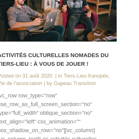
ACTIVITÉS CULTURELLES NOMADES DU
TIERS-LIEU : À VOUS DE JOUER !
Posted on
31 août 2020
in
Tiers-Lieu Kanopée
,
ie de l'association
by
Gapeau Transition
[vc_row row_type="row"
use_row_as_full_screen_section="no"
type="full_width" oblique_section="no"
ext_align="left" css_animation=""
box_shadow_on_row="no"][vc_column]