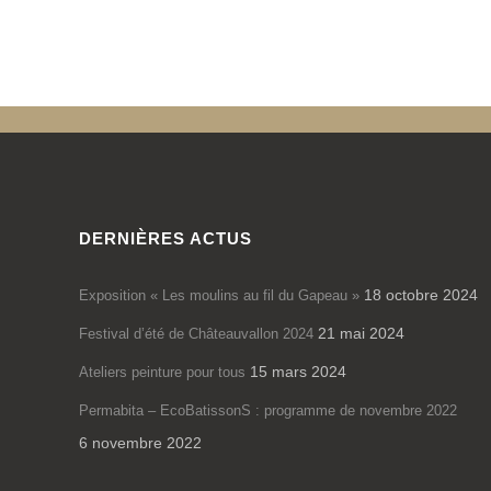
DERNIÈRES ACTUS
18 octobre 2024
Exposition « Les moulins au fil du Gapeau »
21 mai 2024
Festival d’été de Châteauvallon 2024
15 mars 2024
Ateliers peinture pour tous
Permabita – EcoBatissonS : programme de novembre 2022
6 novembre 2022