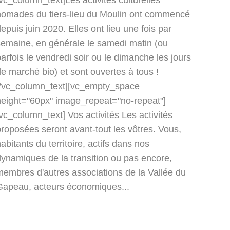
vc_column_text]Les activités culturelles
nomades du tiers-lieu du Moulin ont commencé
epuis juin 2020. Elles ont lieu une fois par
semaine, en générale le samedi matin (ou
arfois le vendredi soir ou le dimanche les jours
e marché bio) et sont ouvertes à tous !
[/vc_column_text][vc_empty_space
height="60px" image_repeat="no-repeat"]
vc_column_text] Vos activités Les activités
proposées seront avant-tout les vôtres. Vous,
abitants du territoire, actifs dans nos
dynamiques de la transition ou pas encore,
membres d'autres associations de la Vallée du
Gapeau, acteurs économiques...