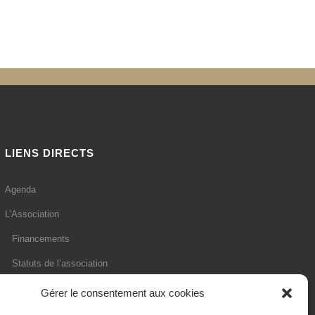
LIENS DIRECTS
Agenda
L’Association
Financements
Statuts de l’association
Adhésion en ligne
Gérer le consentement aux cookies
Faire un don déductible