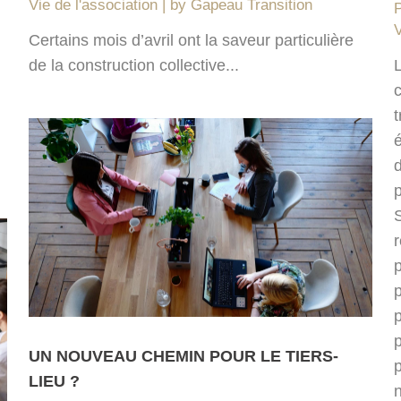
Vie de l'association
by
Gapeau Transition
V
Certains mois d’avril ont la saveur particulière
de la construction collective...
c
t
p
p
p
UN NOUVEAU CHEMIN POUR LE TIERS-
p
LIEU ?
n