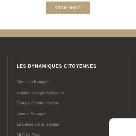
SHOW MORE
LES DYNAMIQUES CITOYENNES
Tiers-lieu Kanopée
Gapeau Energie Citoyenne
Groupe Communication
Jardins Partagés
La Cerise sur le Gapeau
MLC La Fève