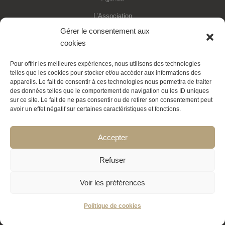
L’Association
Gérer le consentement aux
Financements
cookies
Statuts de l’association
Pour offrir les meilleures expériences, nous utilisons des technologies
Adhésion en ligne
telles que les cookies pour stocker et/ou accéder aux informations des
appareils. Le fait de consentir à ces technologies nous permettra de traiter
Faire un don déductible
des données telles que le comportement de navigation ou les ID uniques
sur ce site. Le fait de ne pas consentir ou de retirer son consentement peut
Contactez-nous
avoir un effet négatif sur certaines caractéristiques et fonctions.
La Transition expliquée
Accepter
Politique de cookies
Refuser
Voir les préférences
Politique de cookies