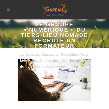
LE GROUPE
« NUMÉRIQUE » DU
TIERS-LIEU NOMADE
RECRUTE UN
FORMATEUR
La Vallée du Gapeau en Transition
/
Tiers-
Lieu Kanopée
/
Le groupe « Numérique »
du tiers-lieu nomade recrute un formateur