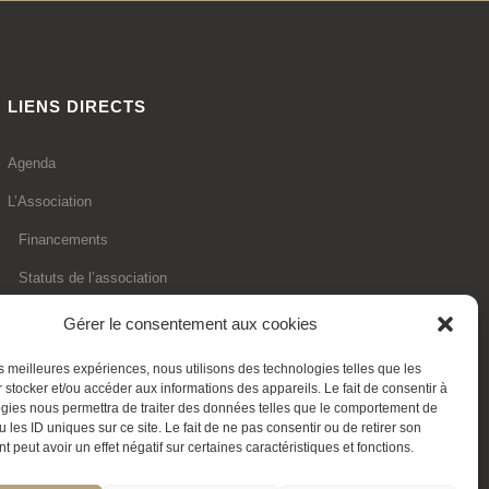
LIENS DIRECTS
Agenda
L’Association
Financements
Statuts de l’association
Adhésion en ligne
Gérer le consentement aux cookies
Faire un don déductible
les meilleures expériences, nous utilisons des technologies telles que les
 stocker et/ou accéder aux informations des appareils. Le fait de consentir à
Contactez-nous
gies nous permettra de traiter des données telles que le comportement de
 les ID uniques sur ce site. Le fait de ne pas consentir ou de retirer son
La Transition expliquée
 peut avoir un effet négatif sur certaines caractéristiques et fonctions.
Politique de cookies