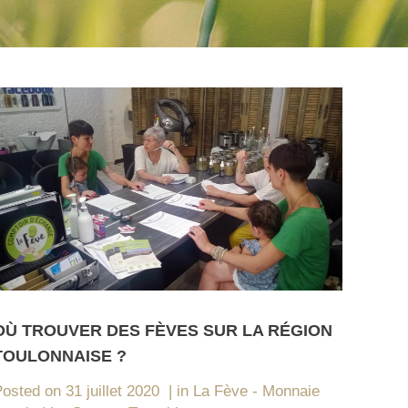
OÙ TROUVER DES FÈVES SUR LA RÉGION
TOULONNAISE ?
Posted on
31 juillet 2020
in
La Fève - Monnaie