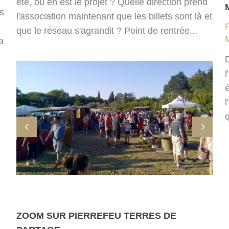
été, où en est le projet ? Quelle direction prend
s
l'association maintenant que les billets sont là et
que le réseau s'agrandit ? Point de rentrée...
a
l
é
l
q
ZOOM SUR PIERREFEU TERRES DE