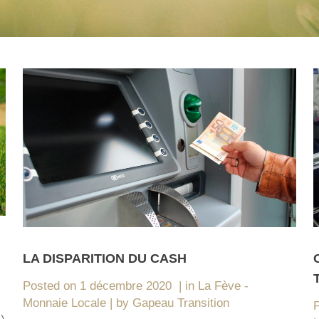
LA DISPARITION DU CASH
Posted on
1 décembre 2020
in
La Fève -
Monnaie Locale
by
Gapeau Transition