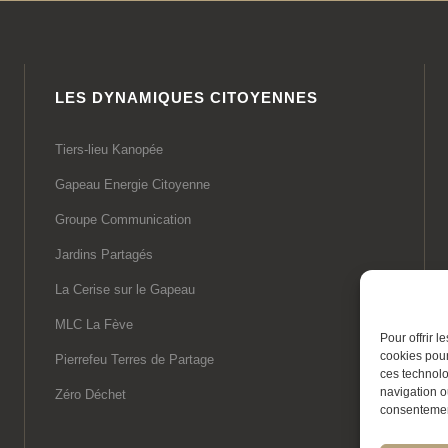
LES DYNAMIQUES CITOYENNES
Tiers-lieu Kanopée
Gapeau Energie Citoyenne
Groupe Communication
Jardins Partagés
La Cerise sur le Gapeau
MLC La Fève
Pour offrir 
cookies pour
Pierrefeu Terres de Partage
ces technolo
navigation ou
Zéro Déchet
consentement