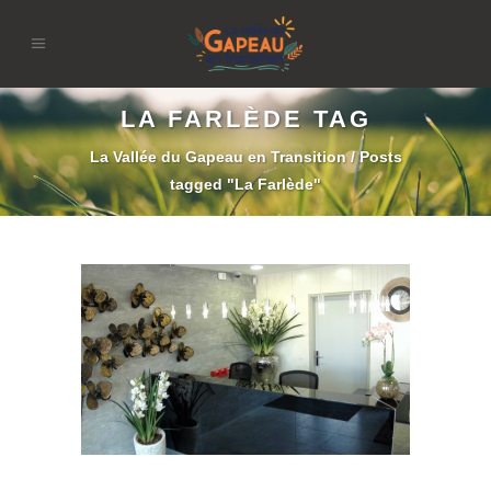
LA FARLÈDE TAG
La Vallée du Gapeau en Transition
/
Posts
tagged "La Farlède"