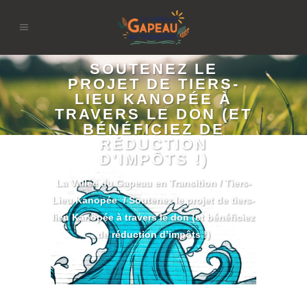
SOUTENEZ LE
PROJET DE TIERS-
LIEU KANOPÉE À
TRAVERS LE DON (ET
BÉNÉFICIEZ DE
RÉDUCTION
D’IMPÔTS !)
La Vallée du Gapeau en Transition
/
Tiers-
Lieu Kanopée
/
Soutenez le projet de tiers-
lieu Kanopée à travers le don (et bénéficiez
de réduction d’impôts !)