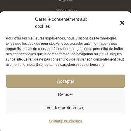
Agenda
L’Association
Gérer le consentement aux
Financements
cookies
Statuts de l’association
Pour offrir les meilleures expériences, nous utilisons des technologies
Adhésion en ligne
telles que les cookies pour stocker et/ou accéder aux informations des
appareils. Le fait de consentir à ces technologies nous permettra de traiter
Faire un don déductible
des données telles que le comportement de navigation ou les ID uniques
sur ce site. Le fait de ne pas consentir ou de retirer son consentement peut
Contactez-nous
avoir un effet négatif sur certaines caractéristiques et fonctions.
La Transition expliquée
Accepter
Politique de cookies
Refuser
Voir les préférences
Politique de cookies