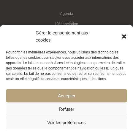
Agenda
L’Association
Gérer le consentement aux
Financements
cookies
Statuts de l’association
Pour offrir les meilleures expériences, nous utilisons des technologies
Adhésion en ligne
telles que les cookies pour stocker et/ou accéder aux informations des
appareils. Le fait de consentir à ces technologies nous permettra de traiter
Faire un don déductible
des données telles que le comportement de navigation ou les ID uniques
sur ce site. Le fait de ne pas consentir ou de retirer son consentement peut
Contactez-nous
avoir un effet négatif sur certaines caractéristiques et fonctions.
La Transition expliquée
Accepter
Politique de cookies
Refuser
Voir les préférences