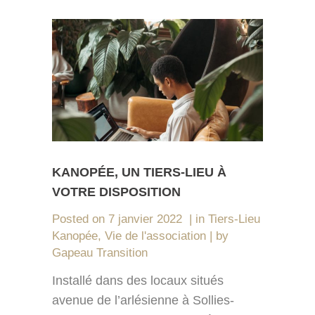
KANOPÉE, UN TIERS-LIEU À
VOTRE DISPOSITION
Posted on
7 janvier 2022
in
Tiers-Lieu
Kanopée
,
Vie de l'association
by
Gapeau Transition
Installé dans des locaux situés
avenue de l’arlésienne à Sollies-