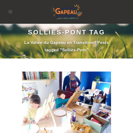
SOLLIÈS-PONT TAG
La Vallée du Gapeau en Transition
/
Posts
tagged "Solliès-Pont"