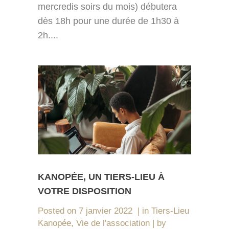
mercredis soirs du mois) débutera
dès 18h pour une durée de 1h30 à
2h....
KANOPÉE, UN TIERS-LIEU À
VOTRE DISPOSITION
Posted on
7 janvier 2022
in
Tiers-Lieu
Kanopée
,
Vie de l'association
by