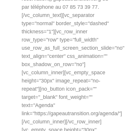
par téléphone au 07 85 73 39 77.
[/vc_column_text][vc_separator
type="normal" border_style="dashed"
thickness="1"][vc_row_inner
row_type="row" type="full_width"
use_row_as_full_screen_section_slide="no"
text_align="center" css_animation=""
box_shadow_on_row="no"]
[vc_column_inner][vc_empty_space
height="30px" image_repeat="no-
repeat"][no_button icon_pack=""
target="_blank" font_weight=""
text="Agenda"
link="https://gapeautransition.org/agenda/"]
[/vc_column_inner][/vc_row_inner]
[vc_empty_space height="30px"