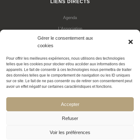
LIENS DIRECTS
Agenda
L’Association
Gérer le consentement aux
Financements
cookies
Statuts de l’association
Pour offrir les meilleures expériences, nous utilisons des technologies
Adhésion en ligne
telles que les cookies pour stocker et/ou accéder aux informations des
appareils. Le fait de consentir à ces technologies nous permettra de traiter
Faire un don déductible
des données telles que le comportement de navigation ou les ID uniques
sur ce site. Le fait de ne pas consentir ou de retirer son consentement peut
Contactez-nous
avoir un effet négatif sur certaines caractéristiques et fonctions.
La Transition expliquée
Accepter
Politique de cookies
Refuser
Voir les préférences