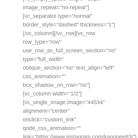
image_repeat="no-repeat"]
[vc_separator type="normal"
border_style="dashed" thickness="1"]
[/vc_column][/vc_row][vc_row
row_type="row"
use_row_as_full_screen_section="no"
type="full_width"
oblique_section="no" text_align="left"
css_animation=""
box_shadow_on_row="no"]
[vc_column width="1/2"]
[vc_single_image image="44534"
alignment="center"
onclick="custom_link"
qode_css_animation=""
link="https://www.instagram.com/kanopee83/"]