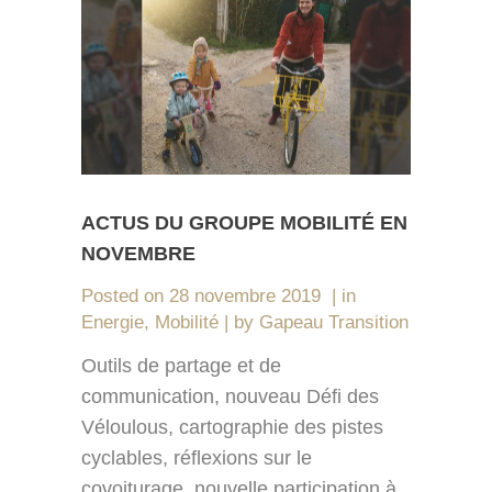
ACTUS DU GROUPE MOBILITÉ EN
NOVEMBRE
Posted on
28 novembre 2019
in
Energie
,
Mobilité
by
Gapeau Transition
Outils de partage et de
communication, nouveau Défi des
Véloulous, cartographie des pistes
cyclables, réflexions sur le
covoiturage, nouvelle participation à