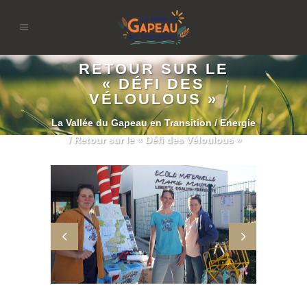
RETOUR SUR LE
« DÉFI DES
VÉLOULOUS »
La Vallée du Gapeau en Transition
/
Energie
/
Retour sur le « Défi des Véloulous »