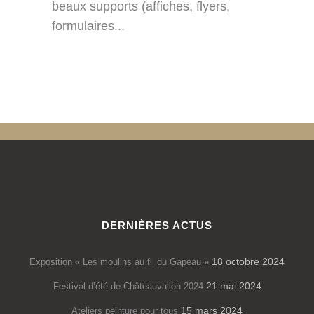
beaux supports (affiches, flyers,
formulaires...
DERNIÈRES ACTUS
18 octobre 2024
Exposition « Les moulins au fil du Gapeau »
21 mai 2024
Festival d’été de Châteauvallon 2024
15 mars 2024
Ateliers peinture pour tous