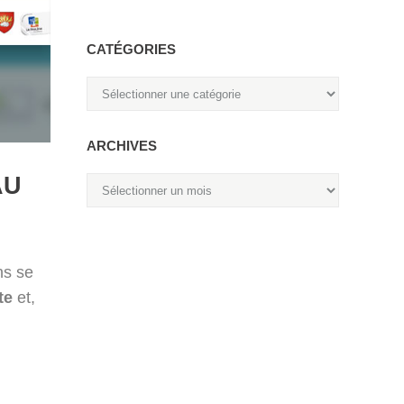
CATÉGORIES
Catégories
ARCHIVES
Archives
AU
ns se
te
et,