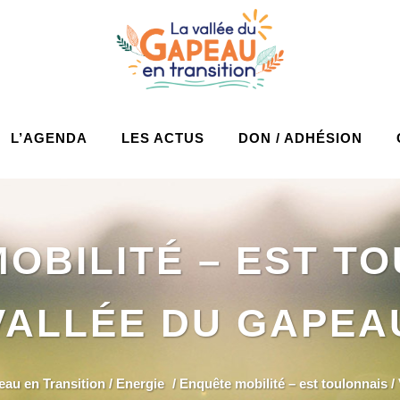
L’AGENDA
LES ACTUS
DON / ADHÉSION
OBILITÉ – EST TO
VALLÉE DU GAPEA
eau en Transition
/
Energie
/
Enquête mobilité – est toulonnais /