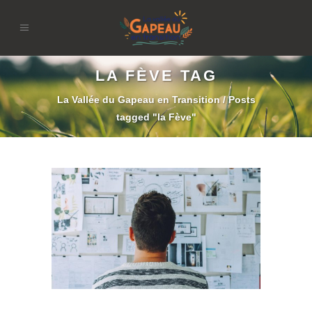
LA FÈVE TAG
La Vallée du Gapeau en Transition
/
Posts
tagged "la Fève"