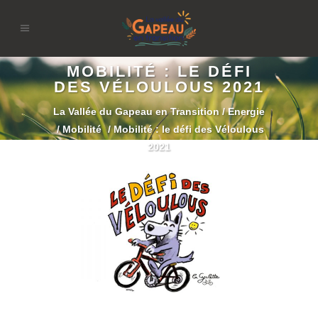
MOBILITÉ : LE DÉFI
DES VÉLOULOUS 2021
La Vallée du Gapeau en Transition
/
Energie
/
Mobilité
/
Mobilité : le défi des Véloulous
2021