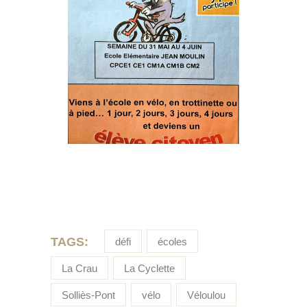
TAGS:
défi
écoles
La Crau
La Cyclette
Solliès-Pont
vélo
Véloulou