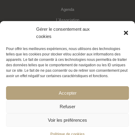
Agenda
L’Association
Gérer le consentement aux
Financements
cookies
Statuts de l’association
Pour offrir les meilleures expériences, nous utilisons des technologies
Adhésion en ligne
telles que les cookies pour stocker et/ou accéder aux informations des
appareils. Le fait de consentir à ces technologies nous permettra de traiter
Faire un don déductible
des données telles que le comportement de navigation ou les ID uniques
sur ce site. Le fait de ne pas consentir ou de retirer son consentement peut
Contactez-nous
avoir un effet négatif sur certaines caractéristiques et fonctions.
La Transition expliquée
Accepter
Politique de cookies
Refuser
Voir les préférences
Politique de cookies