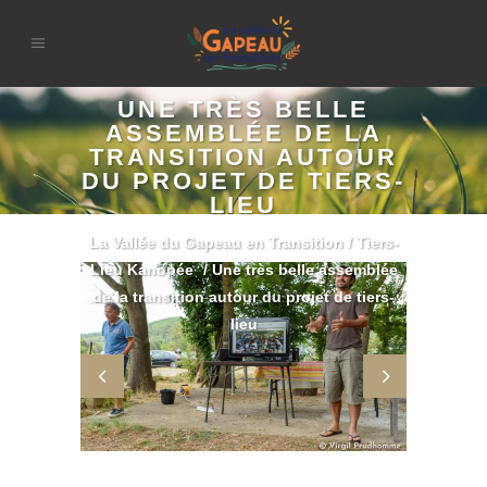
UNE TRÈS BELLE
ASSEMBLÉE DE LA
TRANSITION AUTOUR
DU PROJET DE TIERS-
LIEU
La Vallée du Gapeau en Transition
/
Tiers-
Lieu Kanopée
/
Une très belle assemblée
de la transition autour du projet de tiers-
lieu