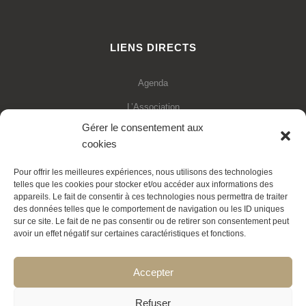
LIENS DIRECTS
Agenda
L’Association
Gérer le consentement aux
Financements
cookies
Statuts de l’association
Pour offrir les meilleures expériences, nous utilisons des technologies
Adhésion en ligne
telles que les cookies pour stocker et/ou accéder aux informations des
appareils. Le fait de consentir à ces technologies nous permettra de traiter
Faire un don déductible
des données telles que le comportement de navigation ou les ID uniques
sur ce site. Le fait de ne pas consentir ou de retirer son consentement peut
Contactez-nous
avoir un effet négatif sur certaines caractéristiques et fonctions.
La Transition expliquée
Accepter
Politique de cookies
Refuser