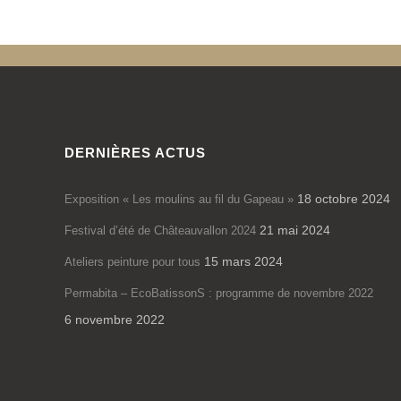
DERNIÈRES ACTUS
18 octobre 2024
Exposition « Les moulins au fil du Gapeau »
21 mai 2024
Festival d’été de Châteauvallon 2024
15 mars 2024
Ateliers peinture pour tous
Permabita – EcoBatissonS : programme de novembre 2022
6 novembre 2022