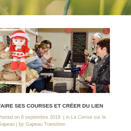
FAIRE SES COURSES ET CRÉER DU LIEN
Posted on
6 septembre 2019
in
La Cerise sur le
Gapeau
by
Gapeau Transition