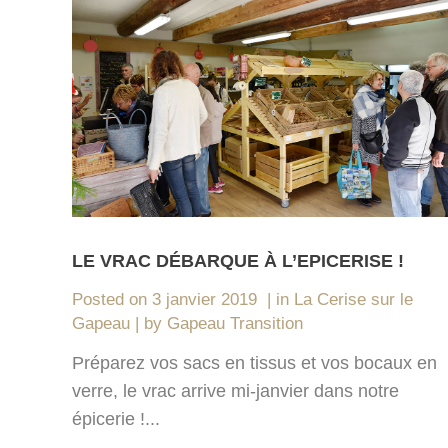
LE VRAC DÉBARQUE À L’EPICERISE !
Posted on
3 janvier 2019
in
La Cerise sur le
Gapeau
by
Gapeau Transition
Préparez vos sacs en tissus et vos bocaux en
verre, le vrac arrive mi-janvier dans notre
épicerie !...