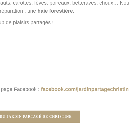
chauts, carottes, fèves, poireaux, betteraves, choux… No
préparation : une
haie forestière
.
p de plaisirs partagés !
re page Facebook :
facebook.com/jardinpartagechristin
DU JARDIN PARTAGÉ DE CHRISTINE