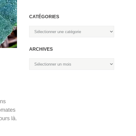
CATÉGORIES
Catégories
ARCHIVES
Archives
ons
tomates
ours là.