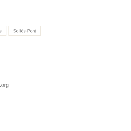
s
Solliès-Pont
.org