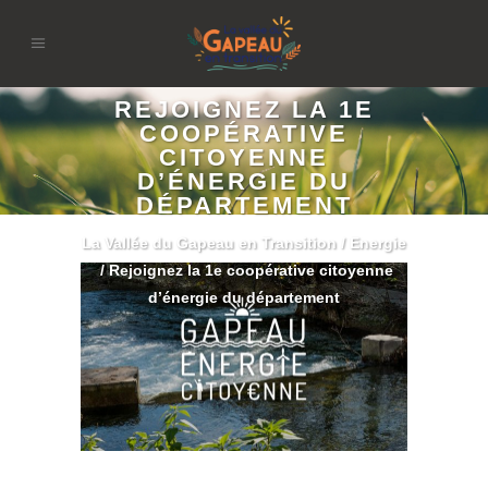
REJOIGNEZ LA 1E
COOPÉRATIVE
CITOYENNE
D’ÉNERGIE DU
DÉPARTEMENT
La Vallée du Gapeau en Transition
/
Energie
/
Rejoignez la 1e coopérative citoyenne
d’énergie du département