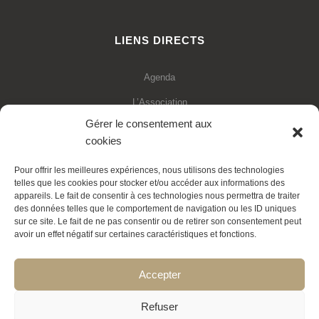
LIENS DIRECTS
Agenda
L’Association
Gérer le consentement aux
Financements
cookies
Statuts de l’association
Pour offrir les meilleures expériences, nous utilisons des technologies
Adhésion en ligne
telles que les cookies pour stocker et/ou accéder aux informations des
appareils. Le fait de consentir à ces technologies nous permettra de traiter
Faire un don déductible
des données telles que le comportement de navigation ou les ID uniques
sur ce site. Le fait de ne pas consentir ou de retirer son consentement peut
Contactez-nous
avoir un effet négatif sur certaines caractéristiques et fonctions.
La Transition expliquée
Accepter
Politique de cookies
Refuser