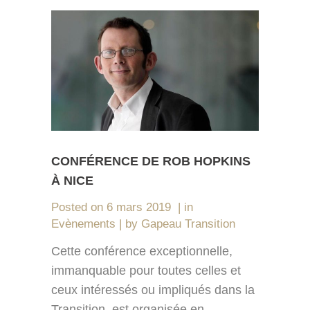
CONFÉRENCE DE ROB HOPKINS
À NICE
Posted on
6 mars 2019
in
Evènements
by
Gapeau Transition
Cette conférence exceptionnelle,
immanquable pour toutes celles et
ceux intéressés ou impliqués dans la
Transition, est organisée en