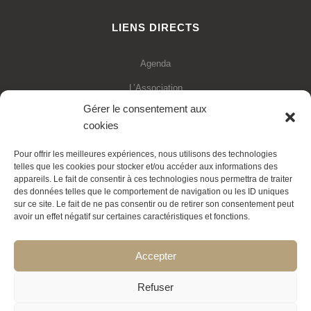
LIENS DIRECTS
Agenda
L’Association
Gérer le consentement aux
Financements
cookies
Statuts de l’association
Pour offrir les meilleures expériences, nous utilisons des technologies
Adhésion en ligne
telles que les cookies pour stocker et/ou accéder aux informations des
appareils. Le fait de consentir à ces technologies nous permettra de traiter
Faire un don déductible
des données telles que le comportement de navigation ou les ID uniques
sur ce site. Le fait de ne pas consentir ou de retirer son consentement peut
Contactez-nous
avoir un effet négatif sur certaines caractéristiques et fonctions.
La Transition expliquée
Accepter
Politique de cookies
Refuser