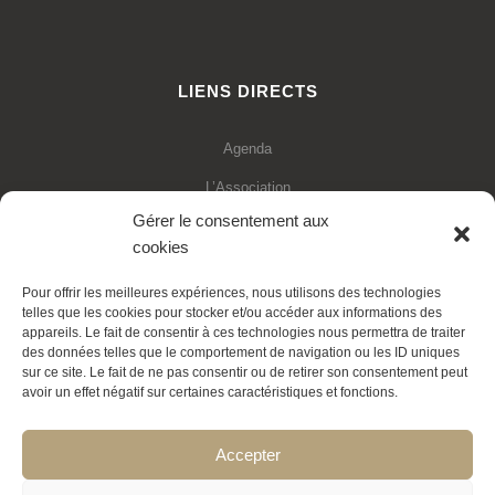
LIENS DIRECTS
Agenda
L’Association
Gérer le consentement aux
Financements
cookies
Statuts de l’association
Pour offrir les meilleures expériences, nous utilisons des technologies
Adhésion en ligne
telles que les cookies pour stocker et/ou accéder aux informations des
appareils. Le fait de consentir à ces technologies nous permettra de traiter
Faire un don déductible
des données telles que le comportement de navigation ou les ID uniques
sur ce site. Le fait de ne pas consentir ou de retirer son consentement peut
Contactez-nous
avoir un effet négatif sur certaines caractéristiques et fonctions.
La Transition expliquée
Accepter
Politique de cookies