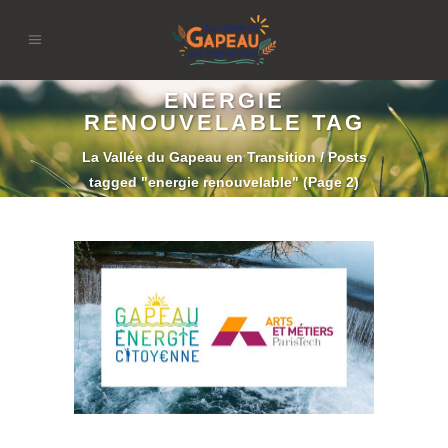
ENERGIE
RENOUVELABLE TAG
La Vallée du Gapeau en Transition
/
Posts
tagged "energie renouvelable"
(Page 2)