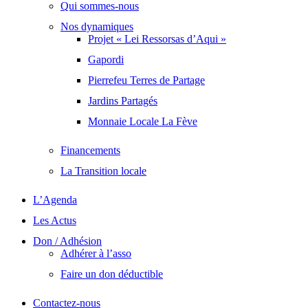
Qui sommes-nous
Nos dynamiques
Projet « Lei Ressorsas d’Aqui »
Gapordi
Pierrefeu Terres de Partage
Jardins Partagés
Monnaie Locale La Fève
Financements
La Transition locale
L’Agenda
Les Actus
Don / Adhésion
Adhérer à l’asso
Faire un don déductible
Contactez-nous