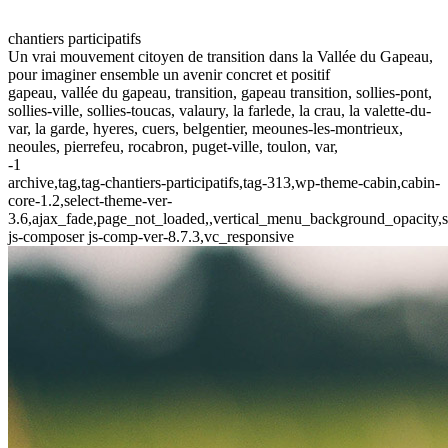
chantiers participatifs
Un vrai mouvement citoyen de transition dans la Vallée du Gapeau,
pour imaginer ensemble un avenir concret et positif
gapeau, vallée du gapeau, transition, gapeau transition, sollies-pont,
sollies-ville, sollies-toucas, valaury, la farlede, la crau, la valette-du-
var, la garde, hyeres, cuers, belgentier, meounes-les-montrieux,
neoules, pierrefeu, rocabron, puget-ville, toulon, var,
-1
archive,tag,tag-chantiers-participatifs,tag-313,wp-theme-cabin,cabin-
core-1.2,select-theme-ver-
3.6,ajax_fade,page_not_loaded,,vertical_menu_background_opacity,
js-composer js-comp-ver-8.7.3,vc_responsive