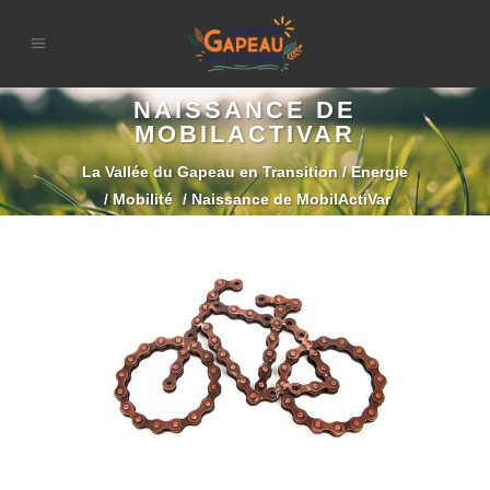
NAISSANCE DE
MOBILACTIVAR
La Vallée du Gapeau en Transition
/
Energie
/
Mobilité
/
Naissance de MobilActiVar