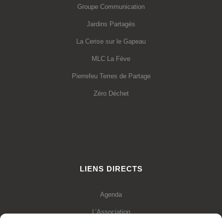
Groupe Communication
Jardins Partagés
La Cerise sur le Gapeau
MLC La Fève
Pierrefeu Terres de Partage
Zéro Déchet
LIENS DIRECTS
Agenda
L’Association