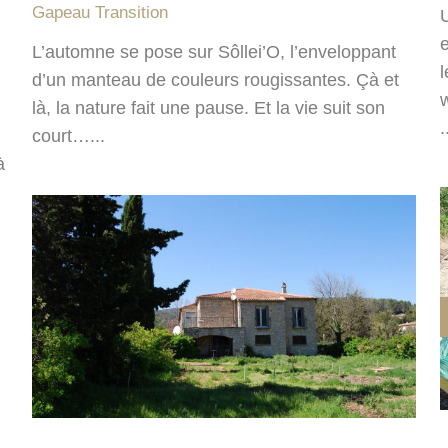
Gapeau Transition
L’automne se pose sur Sôllei’O, l’enveloppant
l
d’un manteau de couleurs rougissantes. Çà et
là, la nature fait une pause. Et la vie suit son
.
court…...
à