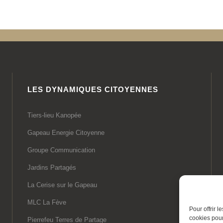
LES DYNAMIQUES CITOYENNES
Tiers-lieu Kanopée
Gapeau Energie Citoyenne
Groupe Communication
Jardins Partagés
La Cerise sur le Gapeau
MLC La Fève
Pour offrir 
cookies pour
Pierrefeu Terres de Partage