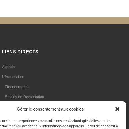
LIENS DIRECTS
Agenda
L’Association
Financements
Statuts de l’association
Adhésion en ligne
Gérer le consentement aux cookies
Faire un don déductible
les meilleures expériences, nous utilisons des technologies telles que les
 stocker et/ou accéder aux informations des appareils. Le fait de consentir à
Contactez-nous