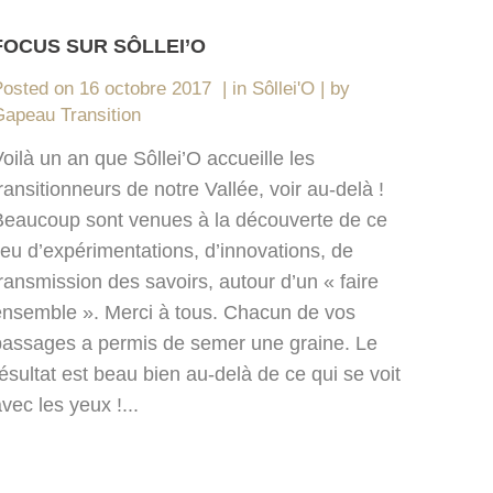
FOCUS SUR SÔLLEI’O
Posted on
16 octobre 2017
in
Sôllei'O
by
apeau Transition
oilà un an que Sôllei’O accueille les
ransitionneurs de notre Vallée, voir au-delà !
Beaucoup sont venues à la découverte de ce
ieu d’expérimentations, d’innovations, de
ransmission des savoirs, autour d’un « faire
ensemble ». Merci à tous. Chacun de vos
passages a permis de semer une graine. Le
ésultat est beau bien au-delà de ce qui se voit
vec les yeux !...