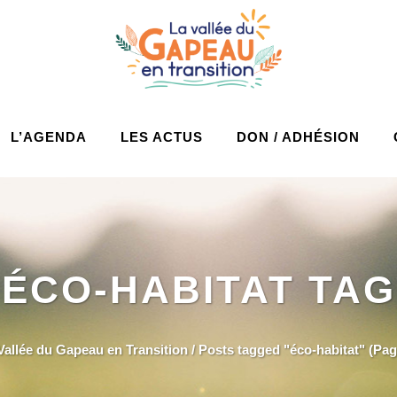
L’AGENDA
LES ACTUS
DON / ADHÉSION
ÉCO-HABITAT TAG
Vallée du Gapeau en Transition
/
Posts tagged "éco-habitat"
(Pag