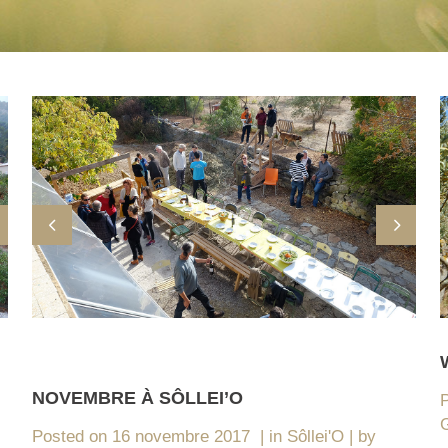
NOVEMBRE À SÔLLEI’O
G
Posted on
16 novembre 2017
in
Sôllei'O
by