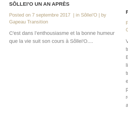
SÔLLEI’O UN AN APRÈS
Posted on
7 septembre 2017
in
Sôllei'O
by
Gapeau Transition
G
C'est dans l’enthousiasme et la bonne humeur
V
que la vie suit son cours à Sôllei'O....
t
l
t
r
a