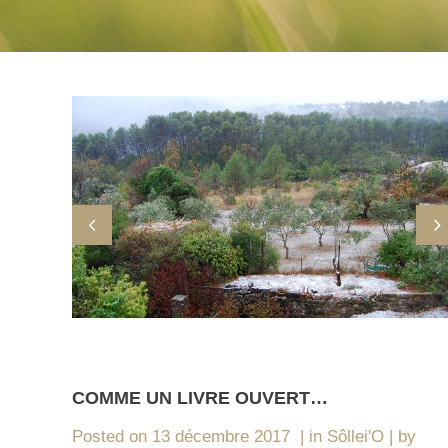
COMME UN LIVRE OUVERT…
Posted on
13 décembre 2017
in
Sôllei'O
by