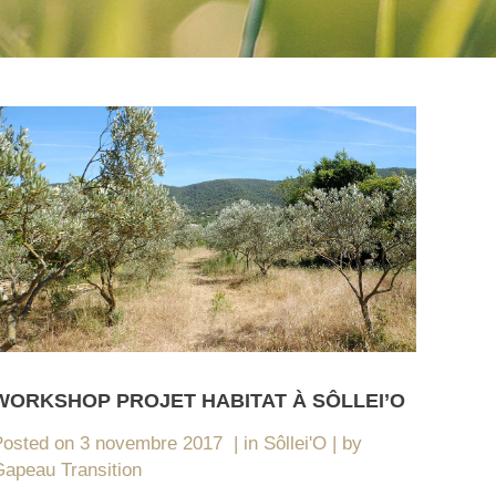
WORKSHOP PROJET HABITAT À SÔLLEI’O
Posted on
3 novembre 2017
in
Sôllei'O
by
apeau Transition