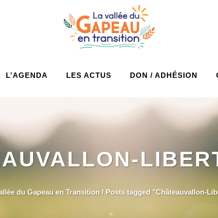
L’AGENDA
LES ACTUS
DON / ADHÉSION
AUVALLON-LIBER
allée du Gapeau en Transition
/
Posts tagged "Châteauvallon-Lib