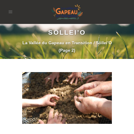
SÔLLEI’O
La Vallée du Gapeau en Transition
/
Sôllei’O
(Page 2)