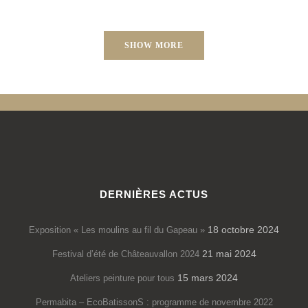
SHOW MORE
DERNIÈRES ACTUS
18 octobre 2024
Exposition « Les moulins au fil du Gapeau »
21 mai 2024
Festival d’été de Châteauvallon 2024
15 mars 2024
Ateliers peinture pour tous
Permabita – EcoBatissonS : programme de novembre 2022