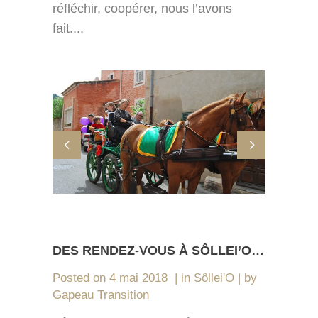
réfléchir, coopérer, nous l’avons
fait....
DES RENDEZ-VOUS À SÔLLEI’O…
Posted on
4 mai 2018
in
Sôllei'O
by
Gapeau Transition