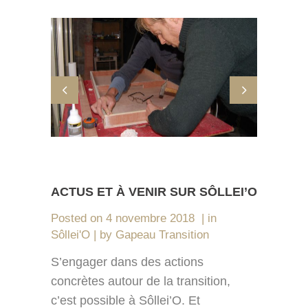
ACTUS ET À VENIR SUR SÔLLEI’O
Posted on
4 novembre 2018
in
Sôllei'O
by
Gapeau Transition
S’engager dans des actions
concrètes autour de la transition,
c’est possible à Sôllei’O. Et